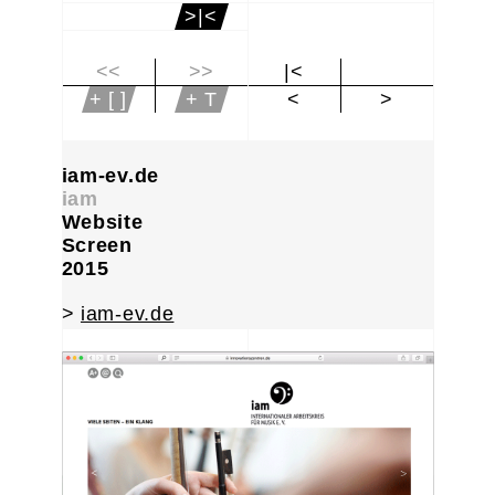
>|<
<<
>>
|<
+ [ ]
+ T
<
>
iam-ev.de
iam
Website
Screen
2015
>
iam-ev.de