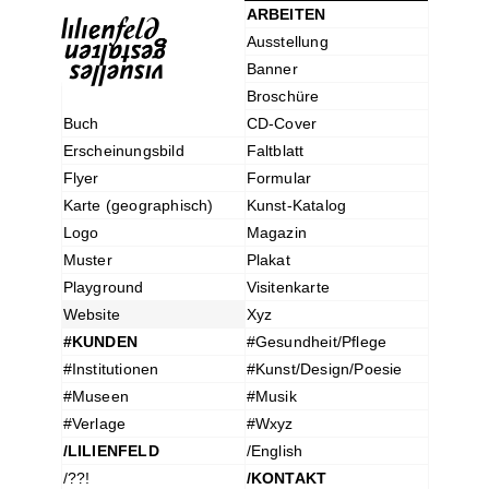
ARBEITEN
Ausstellung
Banner
Broschüre
Buch
CD-Cover
Erscheinungsbild
Faltblatt
Flyer
Formular
Karte (geographisch)
Kunst-Katalog
Logo
Magazin
Muster
Plakat
Playground
Visitenkarte
Website
Xyz
#KUNDEN
#Gesundheit/Pflege
#Institutionen
#Kunst/Design/Poesie
#Museen
#Musik
#Verlage
#Wxyz
/LILIENFELD
/English
/??!
/KONTAKT