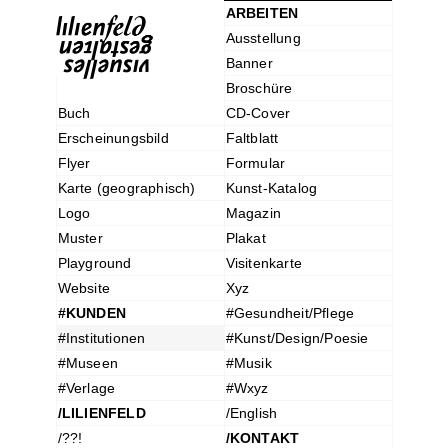
ARBEITEN
Ausstellung
Banner
Broschüre
Buch
CD-Cover
Erscheinungsbild
Faltblatt
Flyer
Formular
Karte (geographisch)
Kunst-Katalog
Logo
Magazin
Muster
Plakat
Playground
Visitenkarte
Website
Xyz
#KUNDEN
#Gesundheit/Pflege
#Institutionen
#Kunst/Design/Poesie
#Museen
#Musik
#Verlage
#Wxyz
/LILIENFELD
/English
/??!
/KONTAKT