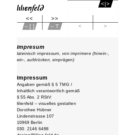
<|>
<<
>>
|<
– [ ]
– T
<
>
Impresum
lateinisch impressum, von imprimere (hinein-,
ein-, aufdrücken, einprägen)
Impressum
Angaben gemäß § 5 TMG /
Inhaltlich verantwortlich gemäß
§ 55 Abs. 2 RStV:
lilienfeld – visuelles gestalten
Dorothee Hübner
Lindenstrasse 107
10969 Berlin
030. 2146 6488