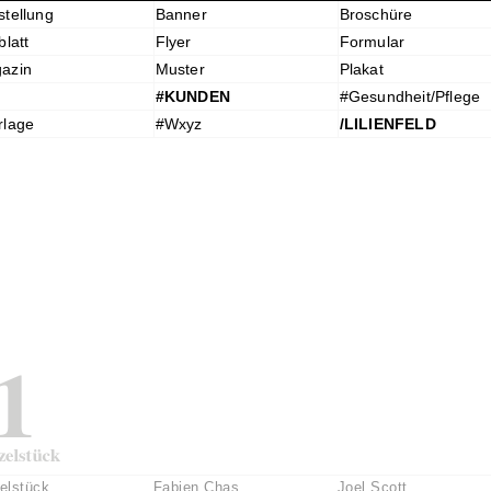
stellung
Banner
Broschüre
blatt
Flyer
Formular
azin
Muster
Plakat
#KUNDEN
#Gesundheit/Pflege
rlage
#Wxyz
/LILIENFELD
elstück
Fabien Chas
Joel Scott