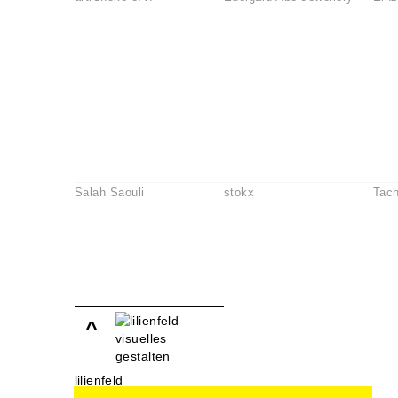
Salah Saouli
stokx
Tach
^
lilienfeld