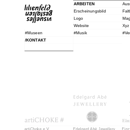
ARBEITEN
Aus
Erscheinungsbild
Falt
Logo
Mag
Website
Xyz
#Museen
#Musik
#Ve
>|<
/KONTAKT
artiChoke e.V.
Edelgard Abè Jewellery
Einz