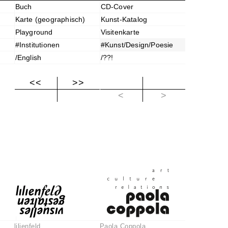
Buch
CD-Cover
Karte (geographisch)
Kunst-Katalog
Playground
Visitenkarte
#Institutionen
#Kunst/Design/Poesie
/English
/??!
<<
>>
|<
– [ ]
+ T
<
>
lilienfeld
Paola Coppola