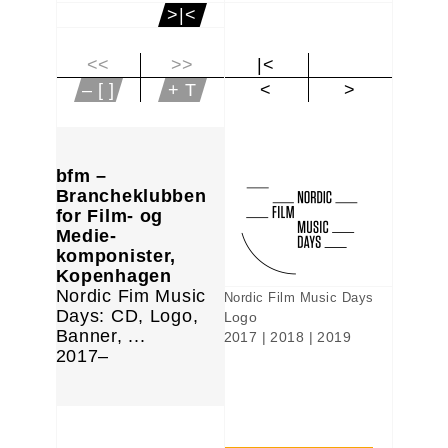
>|<
<<
>>
|<
– [ ]
+ T
<
>
bfm –
Brancheklubben
for Film- og
Medie-
komponister,
Kopenhagen
Nordic Fim Music
Nordic Film Music Days
Days: CD, Logo,
Logo
Banner, ...
2017 | 2018 | 2019
2017–