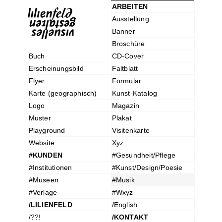
ARBEITEN
Ausstellung
Banner
Broschüre
Buch
CD-Cover
Erscheinungsbild
Faltblatt
Flyer
Formular
Karte (geographisch)
Kunst-Katalog
Logo
Magazin
Muster
Plakat
Playground
Visitenkarte
Website
Xyz
#KUNDEN
#Gesundheit/Pflege
#Institutionen
#Kunst/Design/Poesie
#Museen
#Musik
#Verlage
#Wxyz
/LILIENFELD
/English
/??!
/KONTAKT