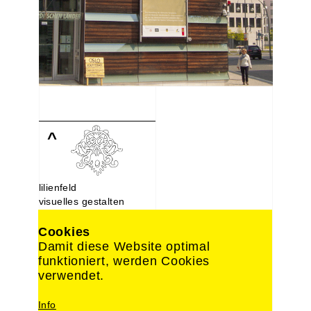
^
lilienfeld
visuelles gestalten
Lindenstraße 107
10969 Berlin
Cookies
030. 214 66 488
Damit diese Website optimal
0176. 221 22 892
funktioniert, werden Cookies
design@lilien-feld.de
verwendet.
Impressum
Info