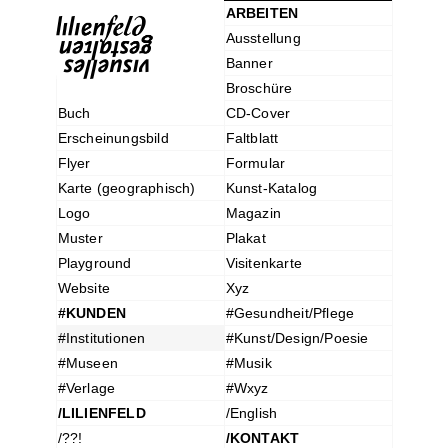
ARBEITEN
Ausstellung
Banner
Broschüre
Buch
CD-Cover
Erscheinungsbild
Faltblatt
Flyer
Formular
Karte (geographisch)
Kunst-Katalog
Logo
Magazin
Muster
Plakat
Playground
Visitenkarte
Website
Xyz
#KUNDEN
#Gesundheit/Pflege
#Institutionen
#Kunst/Design/Poesie
#Museen
#Musik
#Verlage
#Wxyz
/LILIENFELD
/English
/??!
/KONTAKT