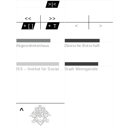
>|<
<<
>>
|<
+ [ ]
+ T
<
>
Abgeordnetenhaus
Dänische Botschaft
ISS – Institut für Sozial...
Stadt Wernigerode
^