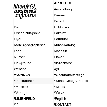
ARBEITEN
Ausstellung
Banner
Broschüre
Buch
CD-Cover
Erscheinungsbild
Faltblatt
Flyer
Formular
Karte (geographisch)
Kunst-Katalog
Logo
Magazin
Muster
Plakat
Playground
Visitenkarte
Website
Xyz
#KUNDEN
#Gesundheit/Pflege
#Institutionen
#Kunst/Design/Poesie
#Museen
#Musik
#Verlage
#Wxyz
/LILIENFELD
/English
/??!
/KONTAKT