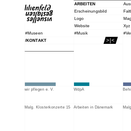
ARBEITEN
Aus
Erscheinungsbild
Falt
Logo
Mag
Website
Xyz
#Museen
#Musik
#Ve
>|<
/KONTAKT
wir pflegen e. V.
WdpA
Behi
Malg. Klosterkonzerte 15
Arbeiten in Dänemark
Malg