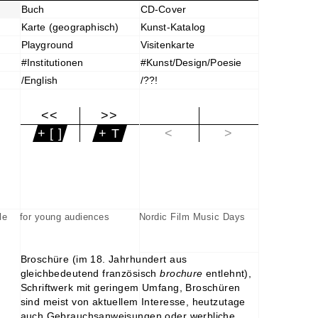
Buch
CD-Cover
Karte (geographisch)
Kunst-Katalog
Playground
Visitenkarte
#Institutionen
#Kunst/Design/Poesie
/English
/??!
<<
>>
|<
+ [ ]
+ T
<
>
le
for young audiences
Nordic Film Music Days
Broschüre (im 18. Jahrhundert aus
gleichbedeutend französisch
brochure
entlehnt),
Schriftwerk mit geringem Umfang, Broschüren
sind meist von aktuellem Interesse, heutzutage
auch Gebrauchsanweisungen oder werbliche