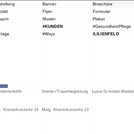
stellung
Banner
Broschüre
blatt
Flyer
Formular
azin
Muster
Plakat
#KUNDEN
#Gesundheit/Pflege
rlage
#Wxyz
/LILIENFELD
ndertenhilfe
Sterbe-/Trauerbegleitung
Luise-Schröder-Medail
. Klosterkonzerte 14
Malg. Klosterkonzerte 13