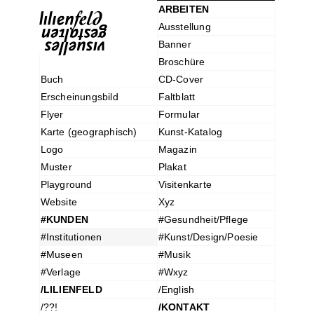
ARBEITEN
Ausstellung
Banner
Broschüre
Buch
CD-Cover
Erscheinungsbild
Faltblatt
Flyer
Formular
Karte (geographisch)
Kunst-Katalog
Logo
Magazin
Muster
Plakat
Playground
Visitenkarte
Website
Xyz
#KUNDEN
#Gesundheit/Pflege
#Institutionen
#Kunst/Design/Poesie
#Museen
#Musik
#Verlage
#Wxyz
/LILIENFELD
/English
/??!
/KONTAKT