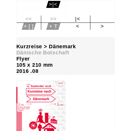
>|<
<<
>>
|<
+ [ ]
+ T
<
>
Kurzreise > Dänemark
Dänische Botschaft
Flyer
105 x 210 mm
2016 .08