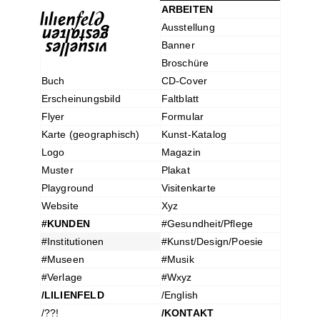
ARBEITEN
Ausstellung
Banner
Broschüre
Buch
CD-Cover
Erscheinungsbild
Faltblatt
Flyer
Formular
Karte (geographisch)
Kunst-Katalog
Logo
Magazin
Muster
Plakat
Playground
Visitenkarte
Website
Xyz
#KUNDEN
#Gesundheit/Pflege
#Institutionen
#Kunst/Design/Poesie
#Museen
#Musik
#Verlage
#Wxyz
/LILIENFELD
/English
/??!
/KONTAKT