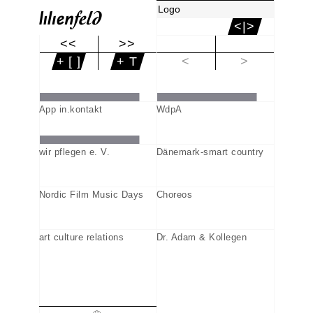
Logo
<|>
<<
>>
|<
+ [ ]
+ T
<
>
App in.kontakt
WdpA
wir pflegen e. V.
Dänemark-smart country
Nordic Film Music Days
Choreos
art culture relations
Dr. Adam & Kollegen