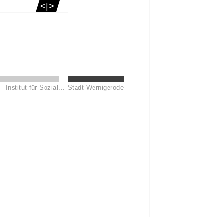
<|>
– Institut für Sozial...
Stadt Wernigerode