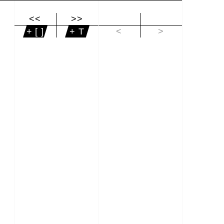
<<
>>
|<
+ [ ]
+ T
<
>