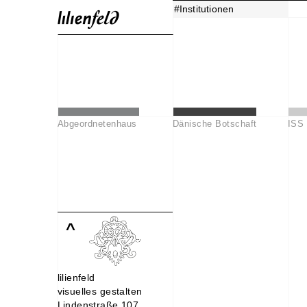
#Institutionen
Abgeordnetenhaus
Dänische Botschaft
ISS 
^
lilienfeld
visuelles gestalten
Lindenstraße 107