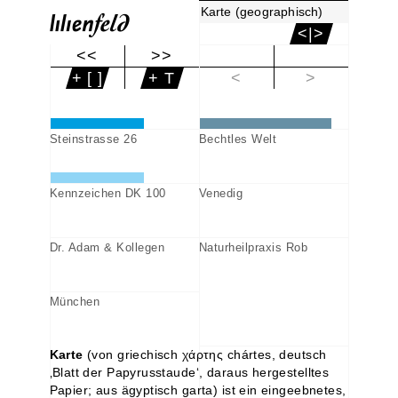
Karte (geographisch)
<|>
<<
>>
|<
+ [ ]
+ T
<
>
Steinstrasse 26
Bechtles Welt
Kennzeichen DK 100
Venedig
Dr. Adam & Kollegen
Naturheilpraxis Rob
München
Karte
(von griechisch χάρτης chártes, deutsch
‚Blatt der Papyrusstaude‘, daraus hergestelltes
Papier; aus ägyptisch garta) ist ein eingeebnetes,