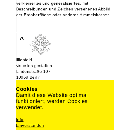
verkleinertes und generalisiertes, mit
Beschreibungen und Zeichen versehenes Abbild
der Erdoberfläche oder anderer Himmelskörper.
^
lilienfeld
visuelles gestalten
Lindenstraße 107
10969 Berlin
030. 214 66 488
Cookies
0176. 221 22 892
design@lilien-feld.de
Damit diese Website optimal
funktioniert, werden Cookies
Impressum
verwendet.
Datenschutz
Info
Einverstanden