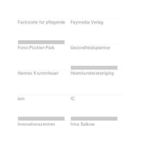
Fachstelle für pflegende
Feymedia Verlag
Fürst-Pückler-Park
Gezondheidsplanner
Hannes Krummheuer
Heemkundevereniging
iam
IC
Innovationszentren
Irina Salkow