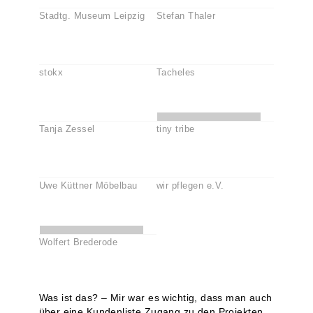
Stadtg. Museum Leipzig
Stefan Thaler
stokx
Tacheles
Tanja Zessel
tiny tribe
Uwe Küttner Möbelbau
wir pflegen e.V.
Wolfert Brederode
Was ist das? – Mir war es wichtig, dass man auch
über eine Kundenliste Zugang zu den Projekten