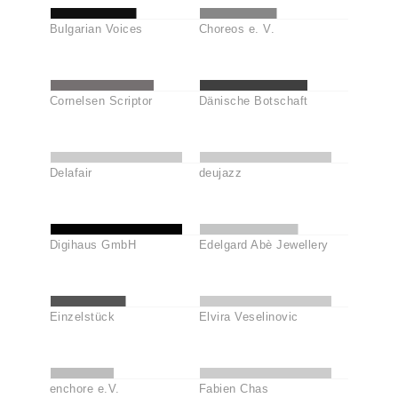
Bulgarian Voices
Choreos e. V.
Cornelsen Scriptor
Dänische Botschaft
Delafair
deujazz
Digihaus GmbH
Edelgard Abè Jewellery
Einzelstück
Elvira Veselinovic
enchore e.V.
Fabien Chas