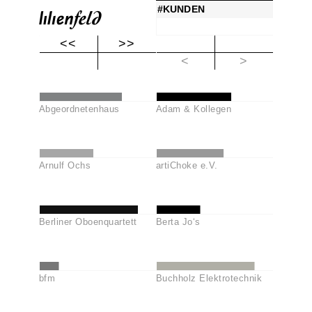
#KUNDEN
<|>
<<
>>
|<
+ [ ]
+ T
<
>
Abgeordnetenhaus
Adam & Kollegen
Arnulf Ochs
artiChoke e.V.
Berliner Oboenquartett
Berta Jo‘s
bfm
Buchholz Elektrotechnik