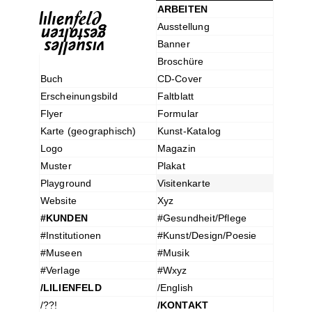
ARBEITEN
Ausstellung
Banner
Broschüre
Buch
CD-Cover
Erscheinungsbild
Faltblatt
Flyer
Formular
Karte (geographisch)
Kunst-Katalog
Logo
Magazin
Muster
Plakat
Playground
Visitenkarte
Website
Xyz
#KUNDEN
#Gesundheit/Pflege
#Institutionen
#Kunst/Design/Poesie
#Museen
#Musik
#Verlage
#Wxyz
/LILIENFELD
/English
/??!
/KONTAKT