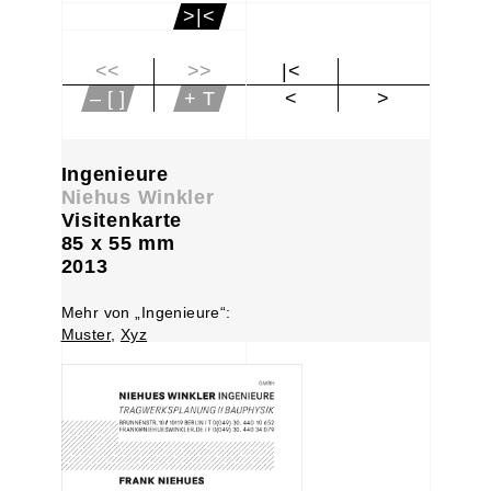
>|<
<<
>>
|<
– [ ]
+ T
<
>
Ingenieure
Niehus Winkler
Visitenkarte
85 x 55 mm
2013
Mehr von „Ingenieure“:
Muster
,
Xyz