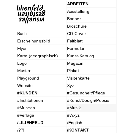
ARBEITEN
Ausstellung
Banner
Broschüre
Buch
CD-Cover
Erscheinungsbild
Faltblatt
Flyer
Formular
Karte (geographisch)
Kunst-Katalog
Logo
Magazin
Muster
Plakat
Playground
Visitenkarte
Website
Xyz
#KUNDEN
#Gesundheit/Pflege
#Institutionen
#Kunst/Design/Poesie
#Museen
#Musik
#Verlage
#Wxyz
/LILIENFELD
/English
/??!
/KONTAKT