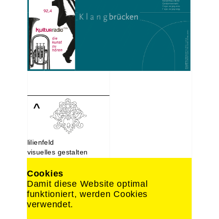
^
lilienfeld
visuelles gestalten
Lindenstraße 107
10969 Berlin
Cookies
030. 214 66 488
Damit diese Website optimal
0176. 221 22 892
funktioniert, werden Cookies
design@lilien-feld.de
verwendet.