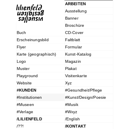
ARBEITEN
Ausstellung
Banner
Broschüre
Buch
CD-Cover
Erscheinungsbild
Faltblatt
Flyer
Formular
Karte (geographisch)
Kunst-Katalog
Logo
Magazin
Muster
Plakat
Playground
Visitenkarte
Website
Xyz
#KUNDEN
#Gesundheit/Pflege
#Institutionen
#Kunst/Design/Poesie
#Museen
#Musik
#Verlage
#Wxyz
/LILIENFELD
/English
/??!
/KONTAKT