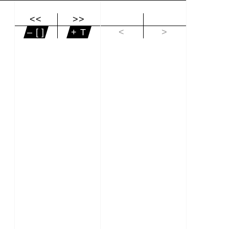
<<
>>
|<
– [ ]
+ T
<
>