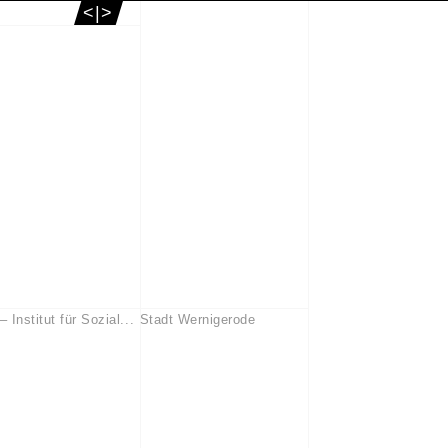
<|>
– Institut für Sozial...
Stadt Wernigerode