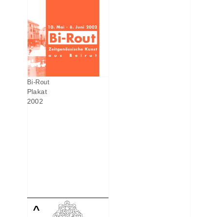
Bi-Rout
Plakat
2002
^