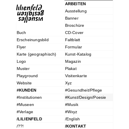
ARBEITEN
Ausstellung
Banner
Broschüre
Buch
CD-Cover
Erscheinungsbild
Faltblatt
Flyer
Formular
Karte (geographisch)
Kunst-Katalog
Logo
Magazin
Muster
Plakat
Playground
Visitenkarte
Website
Xyz
#KUNDEN
#Gesundheit/Pflege
#Institutionen
#Kunst/Design/Poesie
#Museen
#Musik
#Verlage
#Wxyz
/LILIENFELD
/English
/??!
/KONTAKT