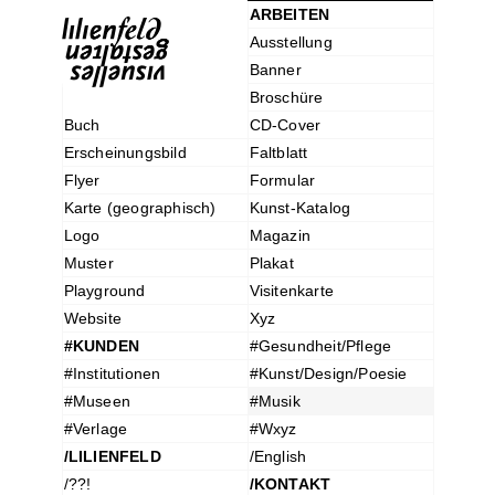
ARBEITEN
Ausstellung
Banner
Broschüre
Buch
CD-Cover
Erscheinungsbild
Faltblatt
Flyer
Formular
Karte (geographisch)
Kunst-Katalog
Logo
Magazin
Muster
Plakat
Playground
Visitenkarte
Website
Xyz
#KUNDEN
#Gesundheit/Pflege
#Institutionen
#Kunst/Design/Poesie
#Museen
#Musik
#Verlage
#Wxyz
/LILIENFELD
/English
/??!
/KONTAKT