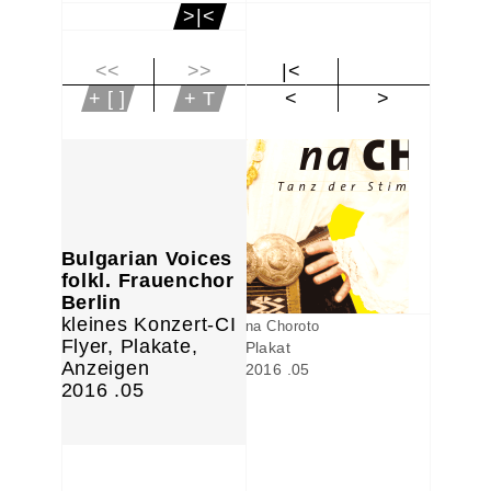
>|<
<<
>>
|<
+ [ ]
+ T
<
>
Bulgarian Voices
folkl. Frauenchor
Berlin
kleines Konzert-CI
na Choroto
Flyer, Plakate,
Plakat
Anzeigen
2016 .05
2016 .05