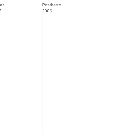
at
Postkarte
6
2006