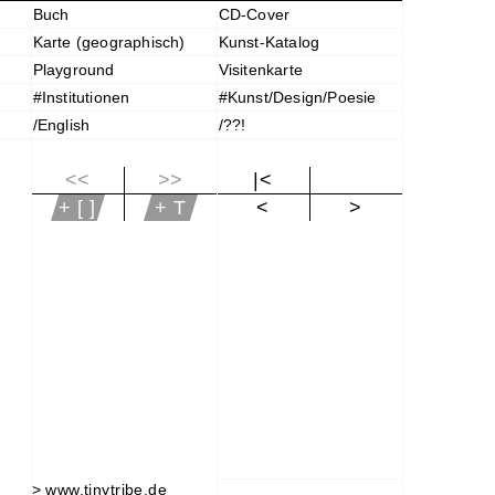
Buch
CD-Cover
Karte (geographisch)
Kunst-Katalog
Playground
Visitenkarte
#Institutionen
#Kunst/Design/Poesie
/English
/??!
<<
>>
|<
+ [ ]
+ T
<
>
>
www.tinytribe.de