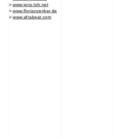
>
www.jens-loh.net
>
www.florianzenker.de
>
www.afrabeat.com