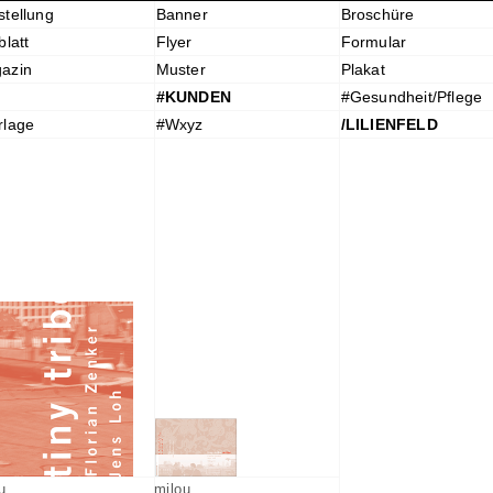
stellung
Banner
Broschüre
blatt
Flyer
Formular
azin
Muster
Plakat
#KUNDEN
#Gesundheit/Pflege
rlage
#Wxyz
/LILIENFELD
u
milou