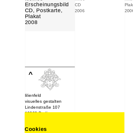
Erscheinungsbild
CD
Plak
CD, Postkarte,
2006
200
Plakat
2008
^
lilienfeld
visuelles gestalten
Lindenstraße 107
10969 Berlin
030. 214 66 488
0176. 221 22 892
Cookies
design@lilien-feld.de