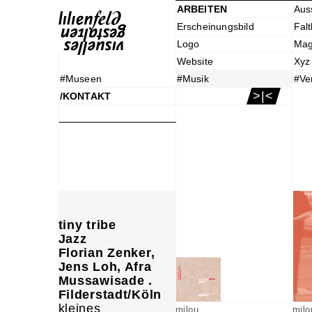
ARBEITEN
Aus
Erscheinungsbild
Falt
Logo
Mag
Website
Xyz
#Museen
#Musik
#Ve
>|<
/KONTAKT
tiny tribe
Jazz
Florian Zenker,
Jens Loh, Afra
Mussawisade .
Filderstadt/Köln
kleines
milou
milo