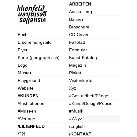
ARBEITEN
Ausstellung
Banner
Broschüre
Buch
CD-Cover
Erscheinungsbild
Faltblatt
Flyer
Formular
Karte (geographisch)
Kunst-Katalog
Logo
Magazin
Muster
Plakat
Playground
Visitenkarte
Website
Xyz
#KUNDEN
#Gesundheit/Pflege
#Institutionen
#Kunst/Design/Poesie
#Museen
#Musik
#Verlage
#Wxyz
/LILIENFELD
/English
/??!
/KONTAKT