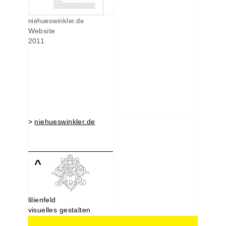
niehueswinkler.de
Website
2011
>
niehueswinkler.de
^
lilienfeld
visuelles gestalten
Lindenstraße 107