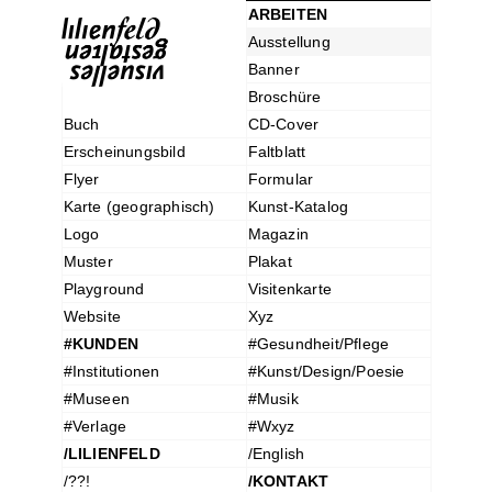
ARBEITEN
Ausstellung
Banner
Broschüre
Buch
CD-Cover
Erscheinungsbild
Faltblatt
Flyer
Formular
Karte (geographisch)
Kunst-Katalog
Logo
Magazin
Muster
Plakat
Playground
Visitenkarte
Website
Xyz
#KUNDEN
#Gesundheit/Pflege
#Institutionen
#Kunst/Design/Poesie
#Museen
#Musik
#Verlage
#Wxyz
/LILIENFELD
/English
/??!
/KONTAKT