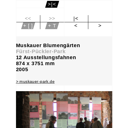
>|<
<<
>>
|<
+ [ ]
+ T
<
>
Muskauer Blumengärten
Fürst-Pückler-Park
12 Ausstellungsfahnen
874 x 3751 mm
2005
> muskauer-park.de