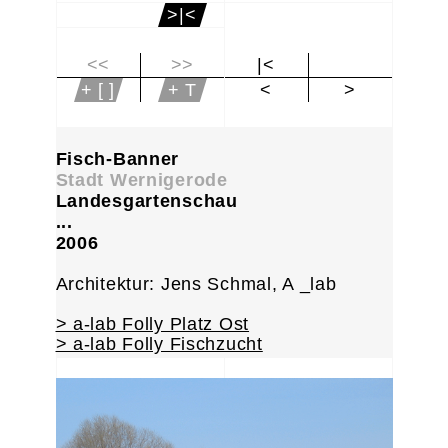
>|<
<<
>>
|<
+ [ ]
+ T
<
>
Fisch-Banner
Stadt Wernigerode
Landesgartenschau
...
2006
Architektur: Jens Schmal, A _lab
> a-lab Folly Platz Ost
> a-lab Folly Fischzucht