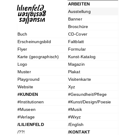
ARBEITEN
Ausstellung
Banner
Broschüre
Buch
CD-Cover
Erscheinungsbild
Faltblatt
Flyer
Formular
Karte (geographisch)
Kunst-Katalog
Logo
Magazin
Muster
Plakat
Playground
Visitenkarte
Website
Xyz
#KUNDEN
#Gesundheit/Pflege
#Institutionen
#Kunst/Design/Poesie
#Museen
#Musik
#Verlage
#Wxyz
/LILIENFELD
/English
/??!
/KONTAKT