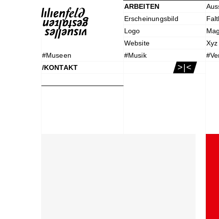
ARBEITEN
Aus
Erscheinungsbild
Falt
Logo
Mag
Website
Xyz
#Museen
#Musik
#Ve
>|<
/KONTAKT