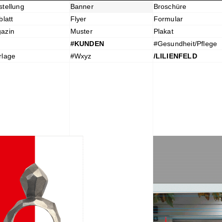
stellung
Banner
Broschüre
blatt
Flyer
Formular
azin
Muster
Plakat
#KUNDEN
#Gesundheit/Pflege
rlage
#Wxyz
/LILIENFELD