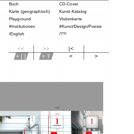
Buch
CD-Cover
Karte (geographisch)
Kunst-Katalog
Playground
Visitenkarte
#Institutionen
#Kunst/Design/Poesie
/English
/??!
<<
>>
|<
+ [ ]
+ T
<
>