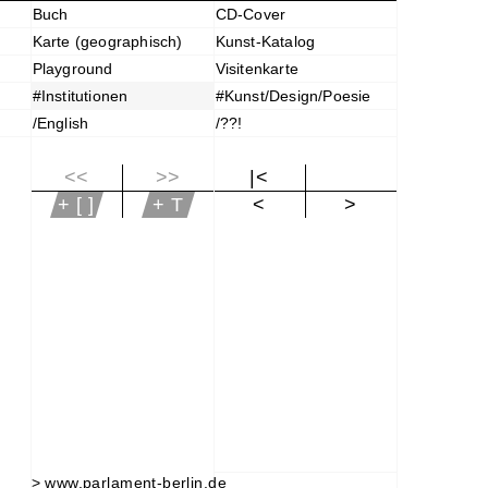
Buch
CD-Cover
Karte (geographisch)
Kunst-Katalog
Playground
Visitenkarte
#Institutionen
#Kunst/Design/Poesie
/English
/??!
<<
>>
|<
+ [ ]
+ T
<
>
>
www.parlament-berlin.de