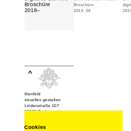
Broschüre
Broschüre
digi
2018–
2019 .04
201
^
lilienfeld
visuelles gestalten
Lindenstraße 107
10969 Berlin
030. 214 66 488
0176. 221 22 892
Cookies
design@lilien-feld.de