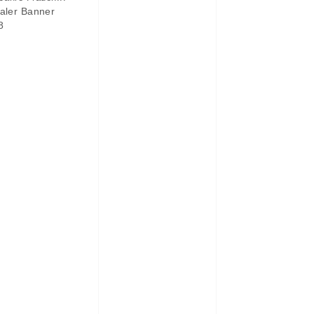
taler Banner
8