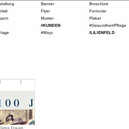
stellung
Banner
Broschüre
blatt
Flyer
Formular
azin
Muster
Plakat
#KUNDEN
#Gesundheit/Pflege
rlage
#Wxyz
/LILIENFELD
Jahre Frauen...