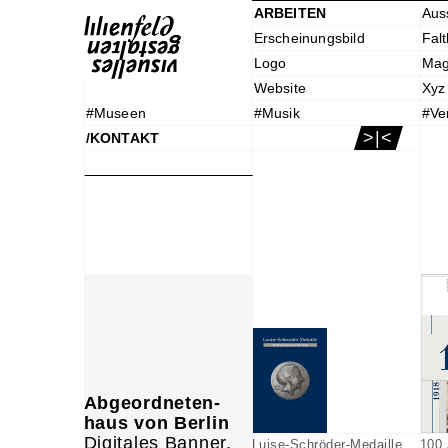
ARBEITEN
Aus
Erscheinungsbild
Falt
Logo
Mag
Website
Xyz
#Museen
#Musik
#Ve
>|<
/KONTAKT
Abgeordneten-
haus von Berlin
Digitales Banner,
Luise-Schröder-Medaille
100 