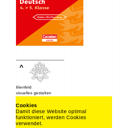
^
lilienfeld
visuelles gestalten
Lindenstraße 107
10969 Berlin
Cookies
030. 214 66 488
Damit diese Website optimal
0176. 221 22 892
funktioniert, werden Cookies
design@lilien-feld.de
verwendet.