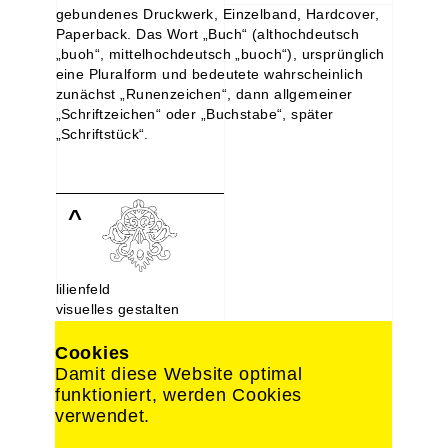
gebundenes Druckwerk, Einzelband, Hardcover,
Paperback. Das Wort „Buch“ (althochdeutsch
„buoh“, mittelhochdeutsch „buoch“), ursprünglich
eine Pluralform und bedeutete wahrscheinlich
zunächst „Runenzeichen“, dann allgemeiner
„Schriftzeichen“ oder „Buchstabe“, später
„Schriftstück“.
^
lilienfeld
visuelles gestalten
Lindenstraße 107
10969 Berlin
Cookies
030. 214 66 488
Damit diese Website optimal
0176. 221 22 892
funktioniert, werden Cookies
design@lilien-feld.de
verwendet.