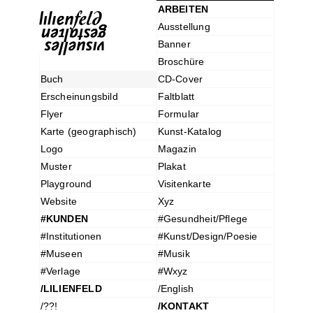
ARBEITEN
Ausstellung
Banner
Broschüre
Buch
CD-Cover
Erscheinungsbild
Faltblatt
Flyer
Formular
Karte (geographisch)
Kunst-Katalog
Logo
Magazin
Muster
Plakat
Playground
Visitenkarte
Website
Xyz
#KUNDEN
#Gesundheit/Pflege
#Institutionen
#Kunst/Design/Poesie
#Museen
#Musik
#Verlage
#Wxyz
/LILIENFELD
/English
/??!
/KONTAKT