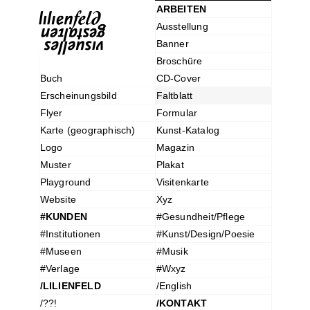
ARBEITEN
Ausstellung
Banner
Broschüre
Buch
CD-Cover
Erscheinungsbild
Faltblatt
Flyer
Formular
Karte (geographisch)
Kunst-Katalog
Logo
Magazin
Muster
Plakat
Playground
Visitenkarte
Website
Xyz
#KUNDEN
#Gesundheit/Pflege
#Institutionen
#Kunst/Design/Poesie
#Museen
#Musik
#Verlage
#Wxyz
/LILIENFELD
/English
/??!
/KONTAKT