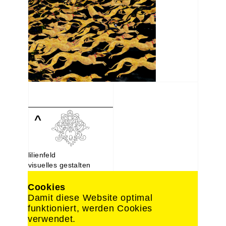
^
lilienfeld
visuelles gestalten
Lindenstraße 107
10969 Berlin
Cookies
030. 214 66 488
Damit diese Website optimal
0176. 221 22 892
funktioniert, werden Cookies
design@lilien-feld.de
verwendet.