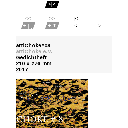
>|<
<<
>>
|<
+ [ ]
+ T
<
>
artiChoke#08
artiChoke e.V.
Gedichtheft
210 x 276 mm
2017