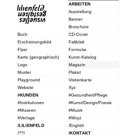
ARBEITEN
Ausstellung
Banner
Broschüre
Buch
CD-Cover
Erscheinungsbild
Faltblatt
Flyer
Formular
Karte (geographisch)
Kunst-Katalog
Logo
Magazin
Muster
Plakat
Playground
Visitenkarte
Website
Xyz
#KUNDEN
#Gesundheit/Pflege
#Institutionen
#Kunst/Design/Poesie
#Museen
#Musik
#Verlage
#Wxyz
/LILIENFELD
/English
/??!
/KONTAKT