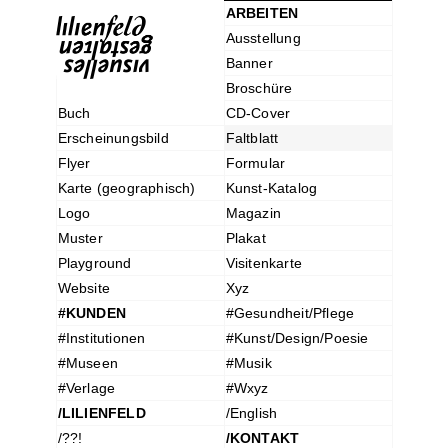
ARBEITEN
Ausstellung
Banner
Broschüre
Buch
CD-Cover
Erscheinungsbild
Faltblatt
Flyer
Formular
Karte (geographisch)
Kunst-Katalog
Logo
Magazin
Muster
Plakat
Playground
Visitenkarte
Website
Xyz
#KUNDEN
#Gesundheit/Pflege
#Institutionen
#Kunst/Design/Poesie
#Museen
#Musik
#Verlage
#Wxyz
/LILIENFELD
/English
/??!
/KONTAKT