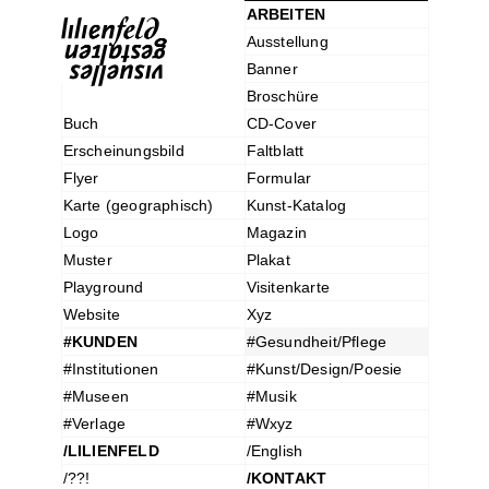
ARBEITEN
Ausstellung
Banner
Broschüre
Buch
CD-Cover
Erscheinungsbild
Faltblatt
Flyer
Formular
Karte (geographisch)
Kunst-Katalog
Logo
Magazin
Muster
Plakat
Playground
Visitenkarte
Website
Xyz
#KUNDEN
#Gesundheit/Pflege
#Institutionen
#Kunst/Design/Poesie
#Museen
#Musik
#Verlage
#Wxyz
/LILIENFELD
/English
/??!
/KONTAKT