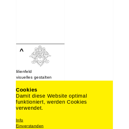
^
lilienfeld
visuelles gestalten
Lindenstraße 107
10969 Berlin
Cookies
030. 214 66 488
Damit diese Website optimal
0176. 221 22 892
funktioniert, werden Cookies
design@lilien-feld.de
verwendet.
Impressum
Info
Datenschutz
Einverstanden