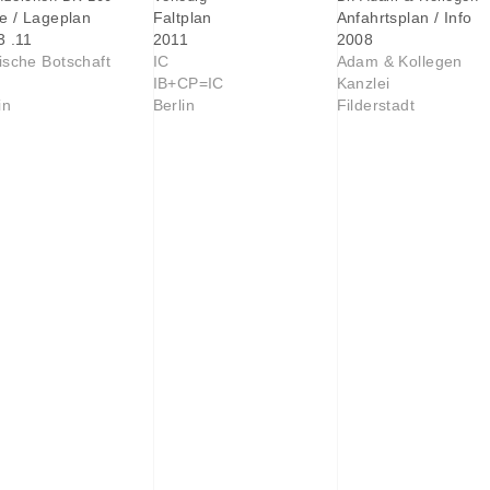
e / Lageplan
Faltplan
Anfahrtsplan / Info
3 .11
2011
2008
ische Botschaft
IC
Adam & Kollegen
IB+CP=IC
Kanzlei
in
Berlin
Filderstadt