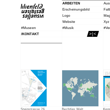
ARBEITEN
Aus
Erscheinungsbild
Falt
Logo
Mag
Website
Xyz
#Museen
#Musik
#Ve
>|<
/KONTAKT
Steinstrasse 26
Bechtles Welt
Ken