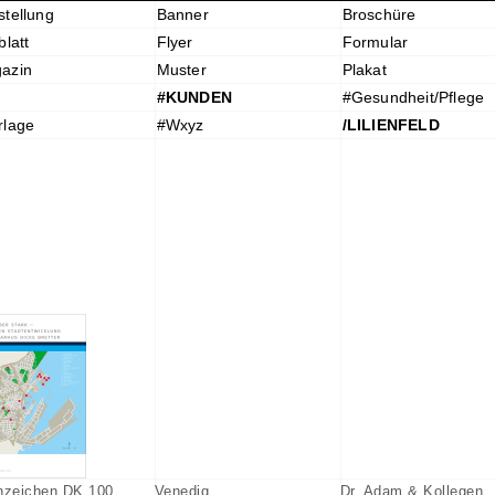
stellung
Banner
Broschüre
blatt
Flyer
Formular
azin
Muster
Plakat
#KUNDEN
#Gesundheit/Pflege
rlage
#Wxyz
/LILIENFELD
nzeichen DK 100
Venedig
Dr. Adam & Kollegen