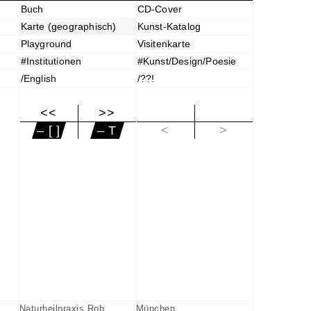
Buch
CD-Cover
Karte (geographisch)
Kunst-Katalog
Playground
Visitenkarte
#Institutionen
#Kunst/Design/Poesie
/English
/??!
<<
>>
|<
– [ ]
– T
<
>
Naturheilpraxis Rob
München