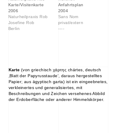
Karte/Visitenkarte
Anfahrtsplan
2006
2004
Naturheilpraxis Rob
Sans Nom
Josefine Rob
privat/extern
Berlin
----
Karte
(von griechisch χάρτης chártes, deutsch
‚Blatt der Papyrusstaude‘, daraus hergestelltes
Papier; aus ägyptisch garta) ist ein eingeebnetes,
verkleinertes und generalisiertes, mit
Beschreibungen und Zeichen versehenes Abbild
der Erdoberfläche oder anderer Himmelskörper.