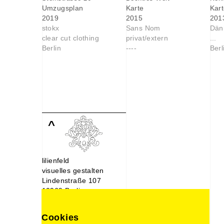
Umzugsplan
Karte
Kart
2019
2015
201
stokx
Sans Nom
Dän
clear cut clothing
privat/extern
...
Berlin
----
Berl
^
lilienfeld
visuelles gestalten
Lindenstraße 107
10969 Berlin
030. 214 66 488
0176. 221 22 892
Cookies
design@lilien-feld.de