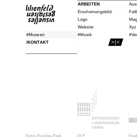
ARBEITEN
Aus
Erscheinungsbild
Falt
Logo
Mag
Website
Xyz
#Museen
#Musik
#Ve
>|<
/KONTAKT
Fürst-Pückler-Park
OLE
Stad