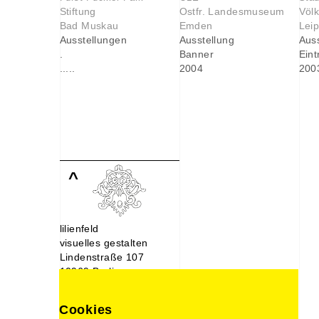
Stiftung
Ostfr. Landesmuseum
Völ
Bad Muskau
Emden
Leip
Ausstellungen
Ausstellung
Aus
.
Banner
Eint
.....
2004
200
^
lilienfeld
visuelles gestalten
Lindenstraße 107
10969 Berlin
030. 214 66 488
0176. 221 22 892
Cookies
design@lilien-feld.de