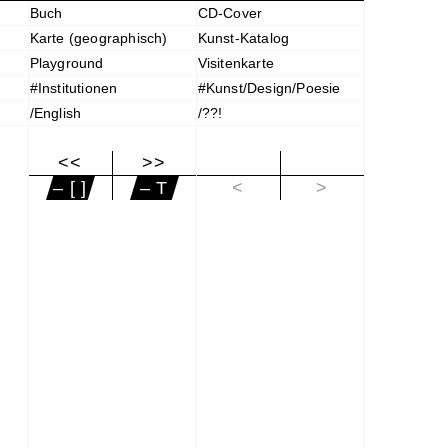
Buch
CD-Cover
Karte (geographisch)
Kunst-Katalog
Playground
Visitenkarte
#Institutionen
#Kunst/Design/Poesie
/English
/??!
<<
>>
|<
– [ ]
– T
<
>