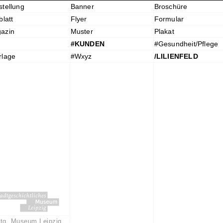
stellung
Banner
Broschüre
blatt
Flyer
Formular
azin
Muster
Plakat
#KUNDEN
#Gesundheit/Pflege
rlage
#Wxyz
/LILIENFELD
tg. Museum Leipzig