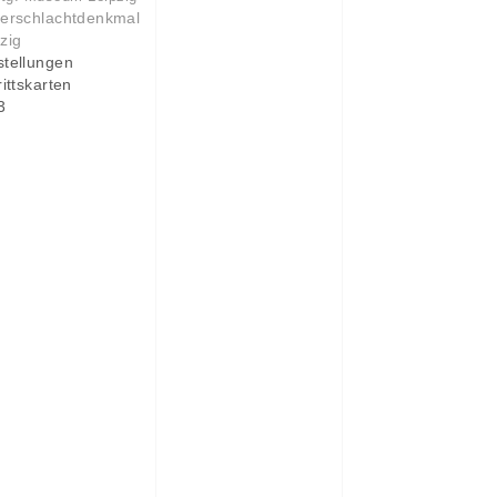
kerschlachtdenkmal
zig
stellungen
rittskarten
3