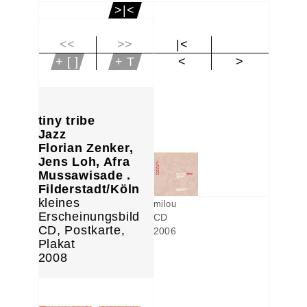
>|<
<<
>>
|<
+ [ ]
+ T
<
>
tiny tribe
Jazz
Florian Zenker,
Jens Loh, Afra
Mussawisade .
Filderstadt/Köln
kleines
milou
Erscheinungsbild
CD
CD, Postkarte,
2006
Plakat
2008