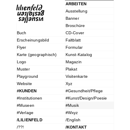
ARBEITEN
Ausstellung
Banner
Broschüre
Buch
CD-Cover
Erscheinungsbild
Faltblatt
Flyer
Formular
Karte (geographisch)
Kunst-Katalog
Logo
Magazin
Muster
Plakat
Playground
Visitenkarte
Website
Xyz
#KUNDEN
#Gesundheit/Pflege
#Institutionen
#Kunst/Design/Poesie
#Museen
#Musik
#Verlage
#Wxyz
/LILIENFELD
/English
/??!
/KONTAKT