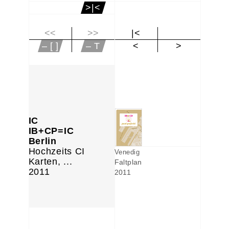
>|<
<<
>>
|<
– [ ]
– T
<
>
IC
IB+CP=IC
Berlin
Hochzeits CI
Venedig
Karten, ...
Faltplan
2011
2011