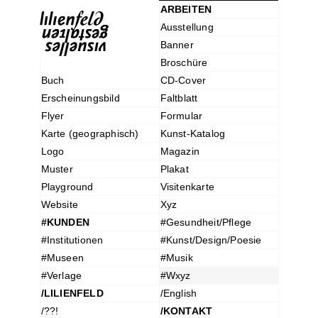
ARBEITEN
Ausstellung
Banner
Broschüre
Buch
CD-Cover
Erscheinungsbild
Faltblatt
Flyer
Formular
Karte (geographisch)
Kunst-Katalog
Logo
Magazin
Muster
Plakat
Playground
Visitenkarte
Website
Xyz
#KUNDEN
#Gesundheit/Pflege
#Institutionen
#Kunst/Design/Poesie
#Museen
#Musik
#Verlage
#Wxyz
/LILIENFELD
/English
/??!
/KONTAKT