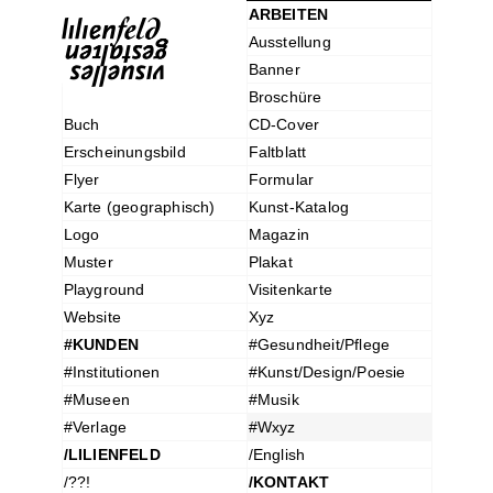
ARBEITEN
Ausstellung
Banner
Broschüre
Buch
CD-Cover
Erscheinungsbild
Faltblatt
Flyer
Formular
Karte (geographisch)
Kunst-Katalog
Logo
Magazin
Muster
Plakat
Playground
Visitenkarte
Website
Xyz
#KUNDEN
#Gesundheit/Pflege
#Institutionen
#Kunst/Design/Poesie
#Museen
#Musik
#Verlage
#Wxyz
/LILIENFELD
/English
/??!
/KONTAKT