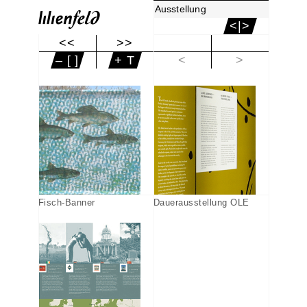
Ausstellung
<|>
<<
>>
|<
– [ ]
+ T
<
>
Fisch-Banner
Dauerausstellung OLE