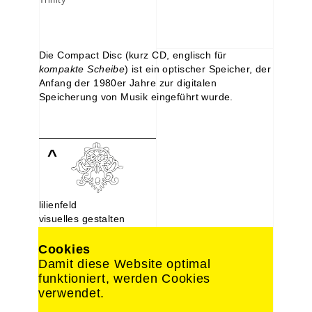
Die
Compact Disc
(kurz CD, englisch für
kompakte Scheibe
) ist ein optischer Speicher, der
Anfang der 1980er Jahre zur digitalen
Speicherung von Musik eingeführt wurde.
^
lilienfeld
visuelles gestalten
Lindenstraße 107
10969 Berlin
Cookies
030. 214 66 488
Damit diese Website optimal
0176. 221 22 892
funktioniert, werden Cookies
design@lilien-feld.de
verwendet.