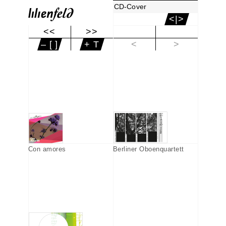
CD-Cover
<|>
<<
>>
|<
– [ ]
+ T
<
>
Con amores
Berliner Oboenquartett