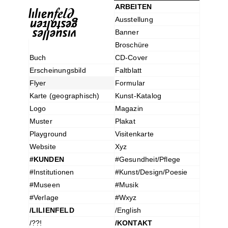
ARBEITEN
Ausstellung
Banner
Broschüre
Buch
CD-Cover
Erscheinungsbild
Faltblatt
Flyer
Formular
Karte (geographisch)
Kunst-Katalog
Logo
Magazin
Muster
Plakat
Playground
Visitenkarte
Website
Xyz
#KUNDEN
#Gesundheit/Pflege
#Institutionen
#Kunst/Design/Poesie
#Museen
#Musik
#Verlage
#Wxyz
/LILIENFELD
/English
/??!
/KONTAKT