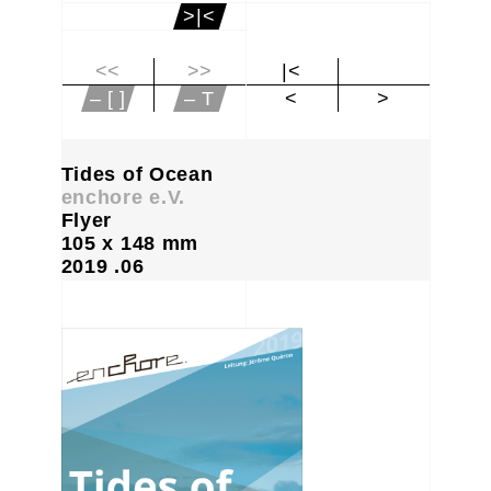
>|<
<<
>>
|<
– [ ]
– T
<
>
Tides of Ocean
enchore e.V.
Flyer
105 x 148 mm
2019 .06