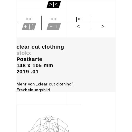
>|<
<<
>>
|<
+ [ ]
+ T
<
>
clear cut clothing
stokx
Postkarte
148 x 105 mm
2019 .01
Mehr von „clear cut clothing“:
Erscheinungsbild