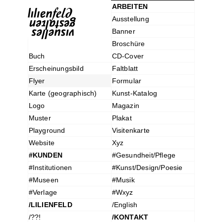
ARBEITEN
Ausstellung
Banner
Broschüre
Buch
CD-Cover
Erscheinungsbild
Faltblatt
Flyer
Formular
Karte (geographisch)
Kunst-Katalog
Logo
Magazin
Muster
Plakat
Playground
Visitenkarte
Website
Xyz
#KUNDEN
#Gesundheit/Pflege
#Institutionen
#Kunst/Design/Poesie
#Museen
#Musik
#Verlage
#Wxyz
/LILIENFELD
/English
/??!
/KONTAKT