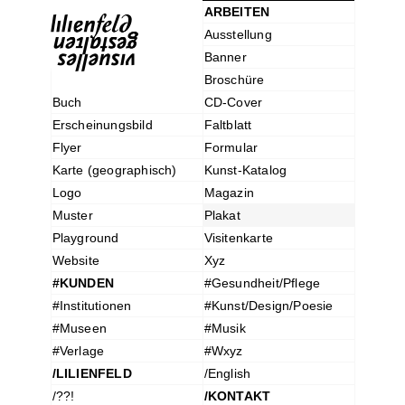
ARBEITEN
Ausstellung
Banner
Broschüre
Buch
CD-Cover
Erscheinungsbild
Faltblatt
Flyer
Formular
Karte (geographisch)
Kunst-Katalog
Logo
Magazin
Muster
Plakat
Playground
Visitenkarte
Website
Xyz
#KUNDEN
#Gesundheit/Pflege
#Institutionen
#Kunst/Design/Poesie
#Museen
#Musik
#Verlage
#Wxyz
/LILIENFELD
/English
/??!
/KONTAKT