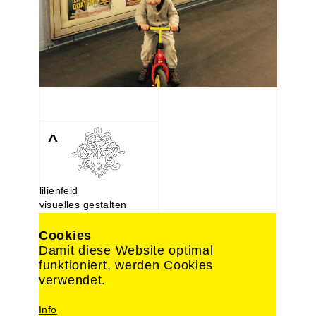
^
lilienfeld
visuelles gestalten
Lindenstraße 107
10969 Berlin
Cookies
030. 214 66 488
Damit diese Website optimal
0176. 221 22 892
funktioniert, werden Cookies
design@lilien-feld.de
verwendet.
Impressum
Info