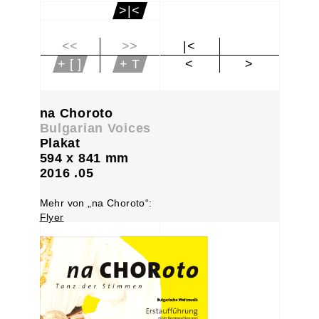
>|<
<<
>>
|<
+ [ ]
+ T
<
>
na Choroto
Bulgarian Voices
Plakat
594 x 841 mm
2016 .05
Mehr von „na Choroto“:
Flyer