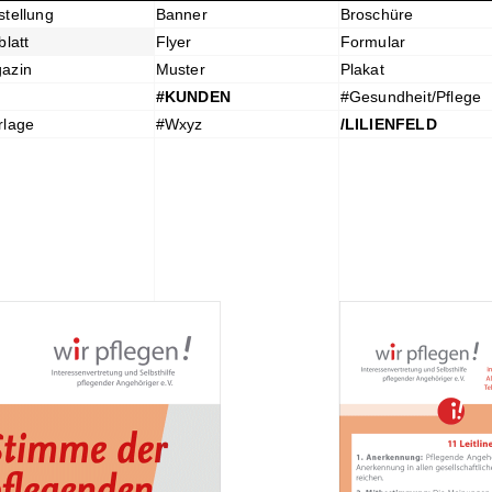
stellung
Banner
Broschüre
blatt
Flyer
Formular
azin
Muster
Plakat
#KUNDEN
#Gesundheit/Pflege
rlage
#Wxyz
/LILIENFELD