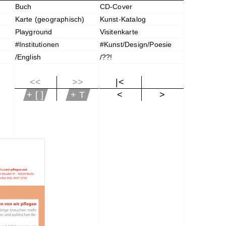
Buch
CD-Cover
Karte (geographisch)
Kunst-Katalog
Playground
Visitenkarte
#Institutionen
#Kunst/Design/Poesie
/English
/??!
<<
>>
|<
+ [ ]
+ T
<
>