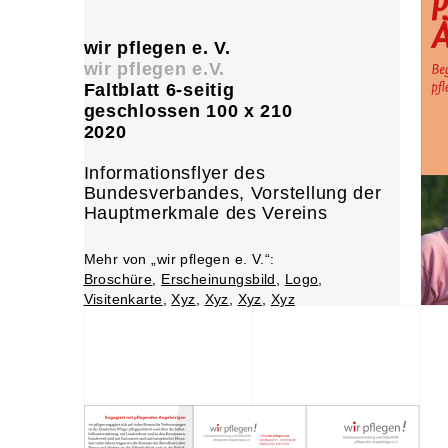
wir pflegen e. V.
wir pflegen e.V.
Faltblatt 6-seitig
geschlossen 100 x 210
2020
Informationsflyer des
Bundesverbandes, Vorstellung der
Hauptmerkmale des Vereins
Mehr von „wir pflegen e. V.“:
Broschüre
,
Erscheinungsbild
,
Logo
,
Visitenkarte
,
Xyz
,
Xyz
,
Xyz
,
Xyz