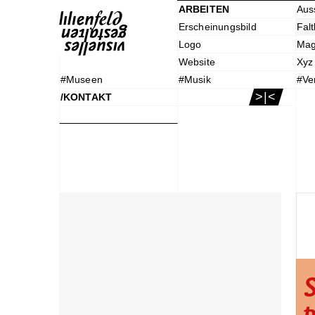
ARBEITEN
Aus
Erscheinungsbild
Falt
Logo
Mag
Website
Xyz
#Museen
#Musik
#Ve
>|<
/KONTAKT