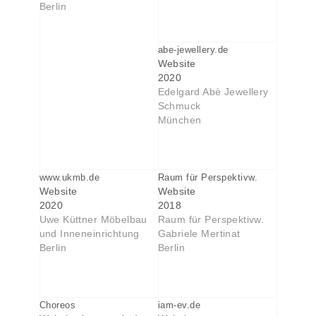
Berlin
abe-jewellery.de
Website
2020
Edelgard Abè Jewellery
Schmuck
München
www.ukmb.de
Raum für Perspektivw.
Website
Website
2020
2018
Uwe Küttner Möbelbau
Raum für Perspektivw.
und Inneneinrichtung
Gabriele Mertinat
Berlin
Berlin
Choreos
iam-ev.de