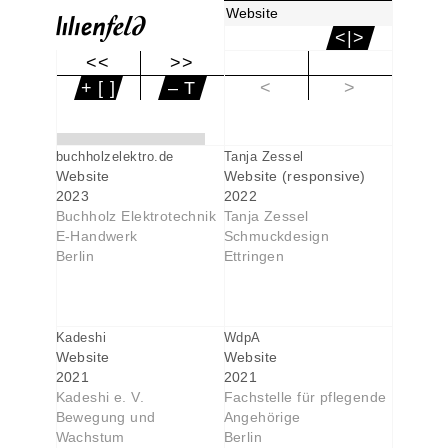
Website
<|>
<<
>>
|<
+ [ ]
– T
<
>
buchholzelektro.de
Tanja Zessel
Website
Website (responsive)
2023
2022
Buchholz Elektrotechnik
Tanja Zessel
E-Handwerk
Schmuckdesign
Berlin
Ettringen
Kadeshi
WdpA
Website
Website
2021
2021
Kadeshi e. V.
Fachstelle für pflegende
Bewegung und
Angehörige
Wachstum
Berlin