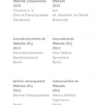
Website (responsive)
Website
2016
2015
Choreos e. V.
iam
Chor & Choreographie
int. Arbeitskr. für Musik
Osnabrück
Bramsche
innovationszentren.de
irina-salkow.de
Website (fix)
Website (fix)
2013
2013
Innovationszentren
Irina Salkow
Bundesverband
Sprecherin
Berlin
Berlin
berliner-oboenquartett
niehueswinkler.de
Website (fix)
Website
2012
2011
Berliner Oboenquartett
Niehus Winkler
Ingenieure
Berlin
Berlin