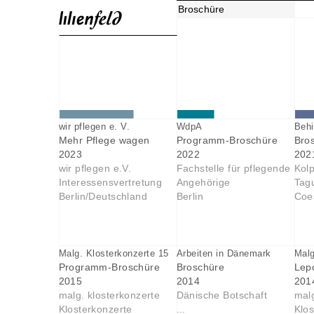
Broschüre
wir pflegen e. V.
WdpA
Behi
Mehr Pflege wagen
Programm-Broschüre
Bro
2023
2022
202
wir pflegen e.V.
Fachstelle für pflegende
Kolp
Interessensvertretung
Angehörige
Tag
Berlin/Deutschland
Berlin
Coe
Malg. Klosterkonzerte 15
Arbeiten in Dänemark
Malg
Programm-Broschüre
Broschüre
Lepo
2015
2014
201
malg. klosterkonzerte
Dänische Botschaft
malg
Klosterkonzerte
...
Klos