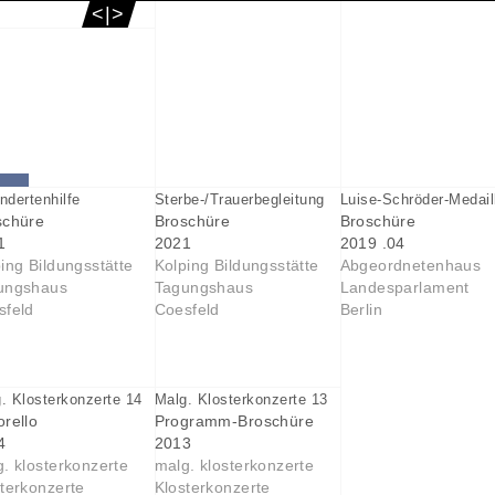
<|>
ndertenhilfe
Sterbe-/Trauerbegleitung
Luise-Schröder-Medail
schüre
Broschüre
Broschüre
1
2021
2019 .04
ing Bildungsstätte
Kolping Bildungsstätte
Abgeordnetenhaus
ungshaus
Tagungshaus
Landesparlament
sfeld
Coesfeld
Berlin
. Klosterkonzerte 14
Malg. Klosterkonzerte 13
rello
Programm-Broschüre
4
2013
. klosterkonzerte
malg. klosterkonzerte
terkonzerte
Klosterkonzerte