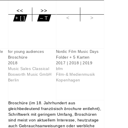
<<
>>
|<
+ [ ]
– T
<
>
le
for young audiences
Nordic Film Music Days
Broschüre
Folder + 5 Karten
2018
2017 | 2018 | 2019
Music Sales Classical
bfm
Bosworth Music GmbH
Film-& Medienmusik
Berlin
Kopenhagen
Broschüre (im 18. Jahrhundert aus
gleichbedeutend französisch
brochure
entlehnt),
Schriftwerk mit geringem Umfang, Broschüren
sind meist von aktuellem Interesse, heutzutage
auch Gebrauchsanweisungen oder werbliche