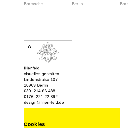
Bramsche
Berlin
Bra
^
lilienfeld
visuelles gestalten
Lindenstraße 107
10969 Berlin
030. 214 66 488
0176. 221 22 892
design@lilien-feld.de
Impressum
Datenschutz
Cookies