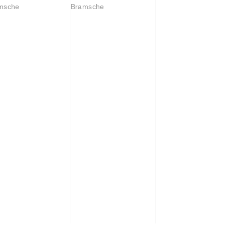
msche
Bramsche