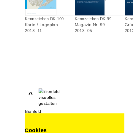
Kennzeichen DK 100
Kennzeichen DK 99
Ken
Karte / Lageplan
Magazin Nr. 99
Grü
2013 .11
2013 .05
201
^
lilienfeld
visuelles gestalten
Lindenstraße 107
10969 Berlin
Cookies