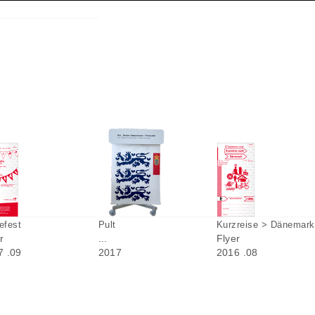
<|>
efest
Pult
Kurzreise > Dänemark
r
...
Flyer
7 .09
2017
2016 .08